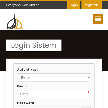
Everyone Can Umrah
Login
Registrasi
Everyone Can Umrah
Login Sistem
Autentikasi
Email
Password