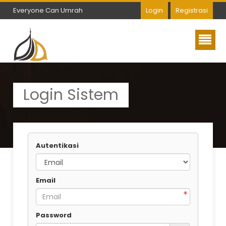
Everyone Can Umrah
Login
Registrasi
Everyone Can Umrah
Login Sistem
Autentikasi
Email
Password