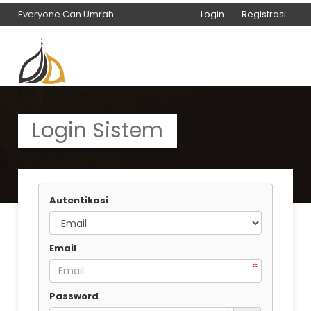
Everyone Can Umrah
Login
Registrasi
Everyone Can Umrah
Login Sistem
Autentikasi
Email
Password