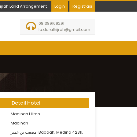
hijrah Land Arrangement
Login
Registrasi
081389169291
la.daralhijrah@gmail.com
Detail Hotel
Madinah Hilton
Madinah
مصعب بن عمير، Badaah, Medina 42311,