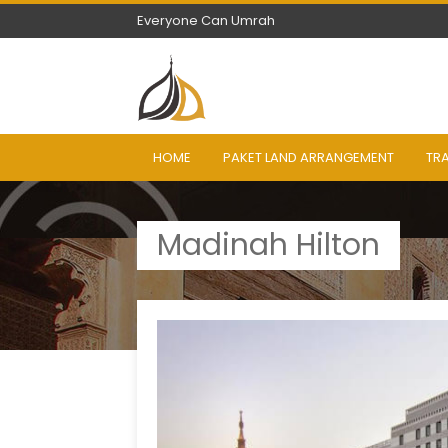
Everyone Can Umrah
Everyone Can Umrah
HOME
PAKET LAND ARRANGEMENT
TR
Madinah Hilton