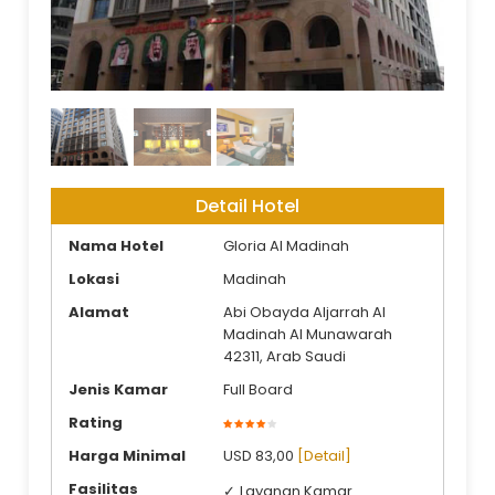
tampak depan
Detail Hotel
Nama Hotel
Gloria Al Madinah
Lokasi
Madinah
Alamat
Abi Obayda Aljarrah Al
Madinah Al Munawarah
42311, Arab Saudi
Jenis Kamar
Full Board
Rating
Harga Minimal
USD 83,00
[Detail]
Fasilitas
Layanan Kamar