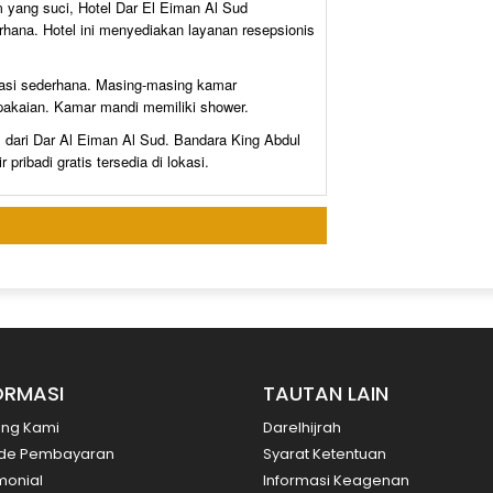
m yang suci, Hotel Dar El Eiman Al Sud
ana. Hotel ini menyediakan layanan resepsionis
asi sederhana. Masing-masing kamar
 pakaian. Kamar mandi memiliki shower.
l dari Dar Al Eiman Al Sud. Bandara King Abdul
pribadi gratis tersedia di lokasi.
ORMASI
TAUTAN LAIN
ang Kami
Darelhijrah
de Pembayaran
Syarat Ketentuan
monial
Informasi Keagenan