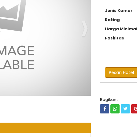
Jenis Kamar
Rating
Harga Minima
Fasilitas
Pesan Hotel
Bagikan :