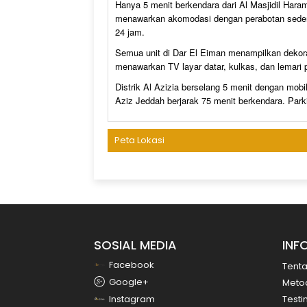
Hanya 5 menit berkendara dari Al Masjidil Hara
menawarkan akomodasi dengan perabotan sederh
24 jam.
Semua unit di Dar El Eiman menampilkan dekor
menawarkan TV layar datar, kulkas, dan lemari
Distrik Al Azizia berselang 5 menit dengan mobi
Aziz Jeddah berjarak 75 menit berkendara. Parkir 
Peta Lokasi
SOSIAL MEDIA
INF
Facebook
Tent
Google+
Meto
Instagram
Testi