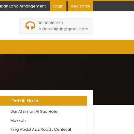
hijrah Land Arrangement
Login
Registrasi
081389169291
la.daralhijrah@gmail.com
Detail Hotel
Dar Al Eiman Al Sud Hotel
Makkah
King Abdul Aziz Road , Centeral