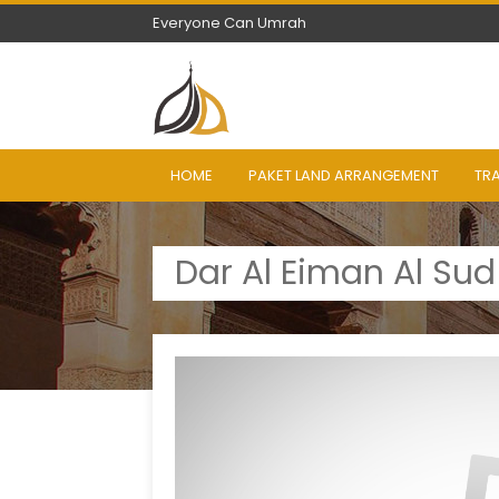
Everyone Can Umrah
Everyone Can Umrah
HOME
PAKET LAND ARRANGEMENT
TR
Dar Al Eiman Al Sud