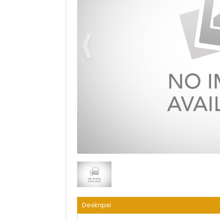
Dar Alhijrah Land Arrangement
Deskripsi