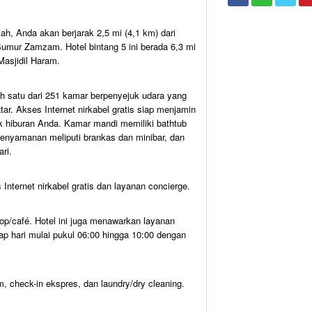
, Anda akan berjarak 2,5 mi (4,1 km) dari
 Sumur Zamzam. Hotel bintang 5 ini berada 6,3 mi
Masjidil Haram.
h satu dari 251 kamar berpenyejuk udara yang
atar. Akses Internet nirkabel gratis siap menjamin
uk hiburan Anda. Kamar mandi memiliki bathtub
Kenyamanan meliputi brankas dan minibar, dan
ri.
nternet nirkabel gratis dan layanan concierge.
op/café. Hotel ini juga menawarkan layanan
p hari mulai pukul 06:00 hingga 10:00 dengan
am, check-in ekspres, dan laundry/dry cleaning.