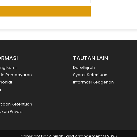
ORMASI
TAUTAN LAIN
ang Kami
Darelhijrah
de Pembayaran
Syarat Ketentuan
monial
Informasi Keagenan
i
t dan Ketentuan
akan Privasi
Copyright Dar Alhijrah Land Arrangement © 2026