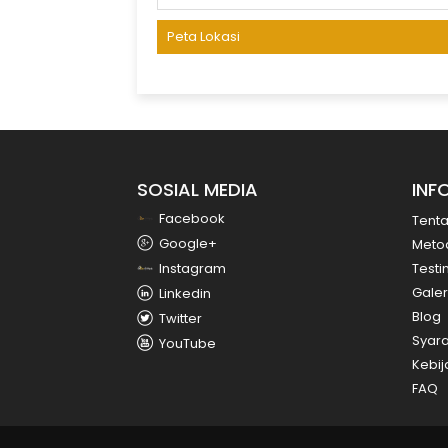
Peta Lokasi
SOSIAL MEDIA
INF
Facebook
Tent
Google+
Meto
Instagram
Testi
Galer
Linkedin
Blog
Twitter
Syara
YouTube
Kebij
FAQ