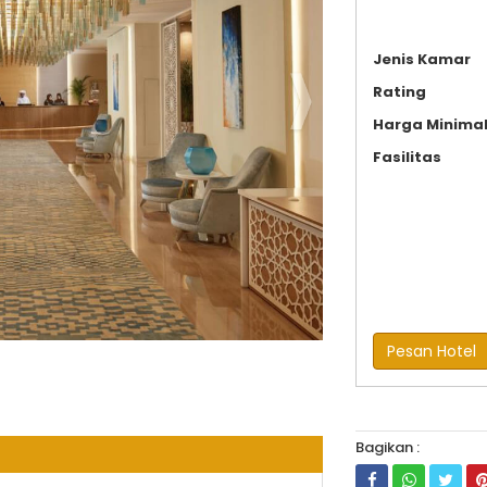
Jenis Kamar
Rating
Harga Minima
Fasilitas
Pesan Hotel
Bagikan :