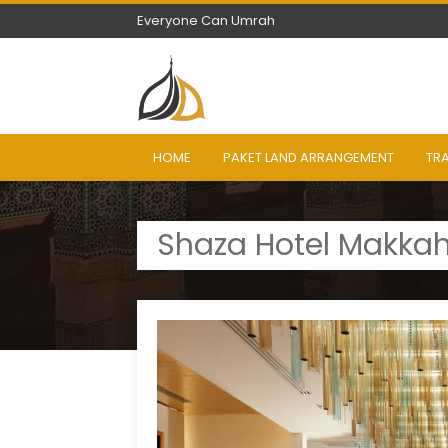
Everyone Can Umrah
Everyone Can Umrah
HOME
PAKET LAND ARRANGEMENT
TR
Shaza Hotel Makka