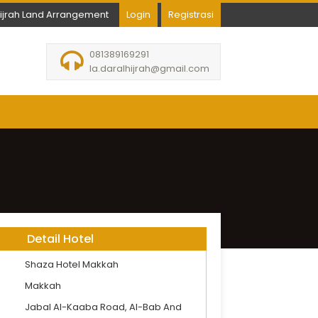
hijrah Land Arrangement
Login
Registrasi
081389169291
la.daralhijrah@gmail.com
Detail Hotel
Shaza Hotel Makkah
Makkah
Jabal Al-Kaaba Road, Al-Bab And