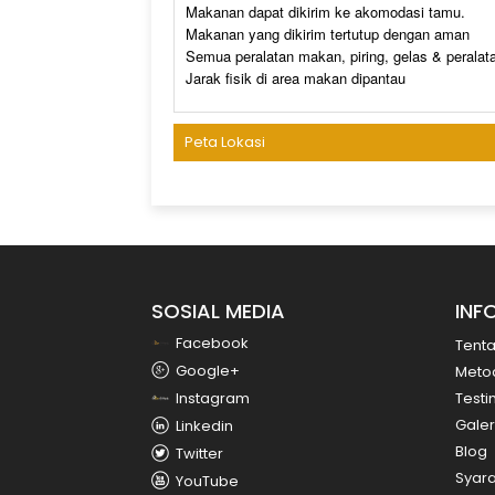
Makanan dapat dikirim ke akomodasi tamu.
Makanan yang dikirim tertutup dengan aman
Semua peralatan makan, piring, gelas & peralat
Jarak fisik di area makan dipantau
Peta Lokasi
SOSIAL MEDIA
INF
Facebook
Tent
Google+
Meto
Instagram
Testi
Galer
Linkedin
Blog
Twitter
Syara
YouTube