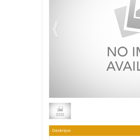
Dar Alhijrah Land Arrangement
Deskripsi