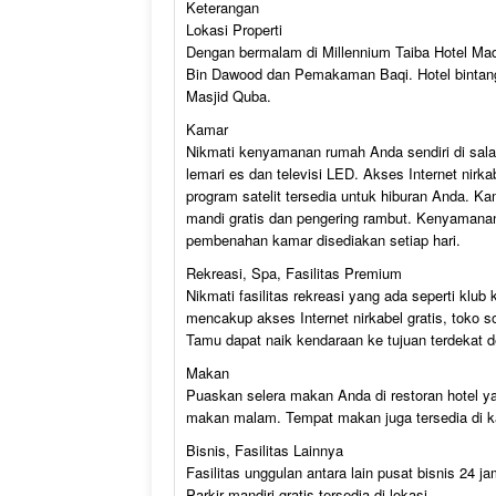
Keterangan
Lokasi Properti
Dengan bermalam di Millennium Taiba Hotel Mad
Bin Dawood dan Pemakaman Baqi. Hotel bintang
Masjid Quba.
Kamar
Nikmati kenyamanan rumah Anda sendiri di sala
lemari es dan televisi LED. Akses Internet nirk
program satelit tersedia untuk hiburan Anda. K
mandi gratis dan pengering rambut. Kenyamanan 
pembenahan kamar disediakan setiap hari.
Rekreasi, Spa, Fasilitas Premium
Nikmati fasilitas rekreasi yang ada seperti klu
mencakup akses Internet nirkabel gratis, toko s
Tamu dapat naik kendaraan ke tujuan terdekat de
Makan
Puaskan selera makan Anda di restoran hotel 
makan malam. Tempat makan juga tersedia di ka
Bisnis, Fasilitas Lainnya
Fasilitas unggulan antara lain pusat bisnis 24 j
Parkir mandiri gratis tersedia di lokasi.