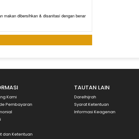
an makan dibersihkan & disanitasi dengan benar
ORMASI
TAUTAN LAIN
ang Kami
Darelhijrah
de Pembayaran
Syarat Ketentuan
monial
Informasi Keagenan
i
t dan Ketentuan