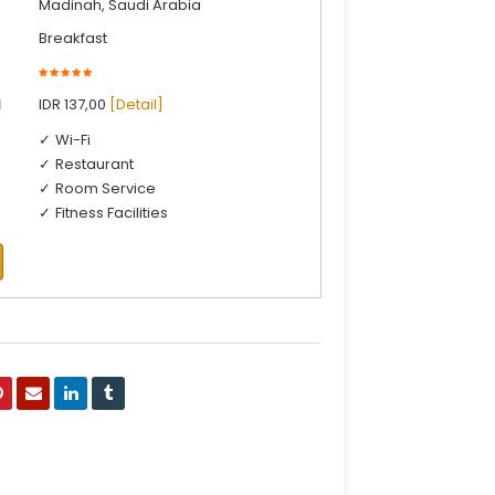
Madinah, Saudi Arabia
Breakfast
l
IDR 137,00
[Detail]
Wi-Fi
Restaurant
Room Service
Fitness Facilities