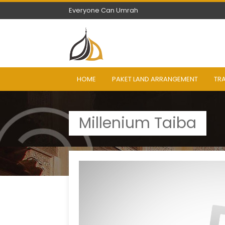
Everyone Can Umrah
Everyone Can Umrah
HOME
PAKET LAND ARRANGEMENT
TR
Millenium Taiba