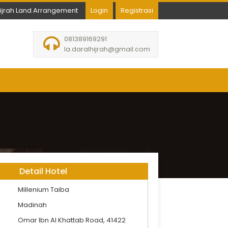
hijrah Land Arrangement
Login
Registrasi
081389169291
la.daralhijrah@gmail.com
Detail Hotel
Millenium Taiba
Madinah
Omar Ibn Al Khattab Road, 41422