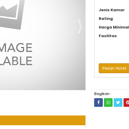
Jenis Kamar
Rating
Harga Minima
Fasilitas
Pesan Hotel
Bagikan :