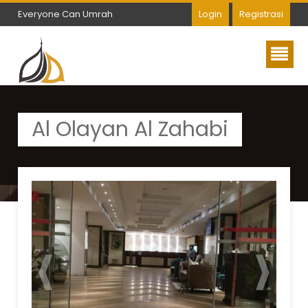
Everyone Can Umrah
Login
Registrasi
Everyone Can Umrah
Al Olayan Al Zahabi