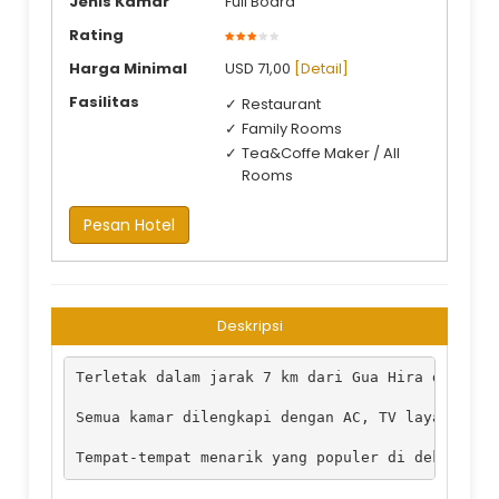
Jenis Kamar
Full Board
Rating
Harga Minimal
USD 71,00
[Detail]
Fasilitas
Restaurant
Family Rooms
Tea&Coffe Maker / All
Rooms
Pesan Hotel
Deskripsi
Terletak dalam jarak 7 km dari Gua Hira dan 7 k
Semua kamar dilengkapi dengan AC, TV layar data
Tempat-tempat menarik yang populer di dekat Al 