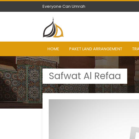
Everyone Can Umrah
Everyone Can Umrah
HOME
PAKET LAND ARRANGEMENT
TR
Safwat Al Refaa