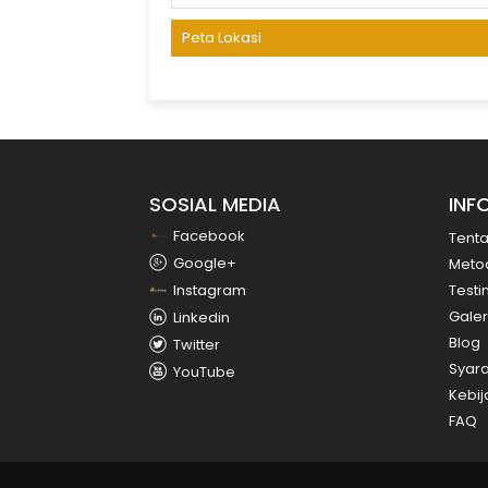
Peta Lokasi
SOSIAL MEDIA
INF
Facebook
Tent
Google+
Meto
Instagram
Testi
Galer
Linkedin
Blog
Twitter
Syara
YouTube
Kebij
FAQ