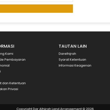
ORMASI
TAUTAN LAIN
ang Kami
Darelhijrah
de Pembayaran
Syarat Ketentuan
monial
Informasi Keagenan
i
t dan Ketentuan
akan Privasi
Copyright Dar Alhijrah Land Arrangement © 2026