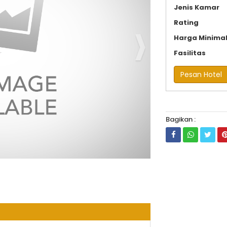
Jenis Kamar
Rating
Harga Minima
Fasilitas
Pesan Hotel
Bagikan :