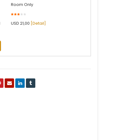
Room Only
l
USD 21,00
[Detail]