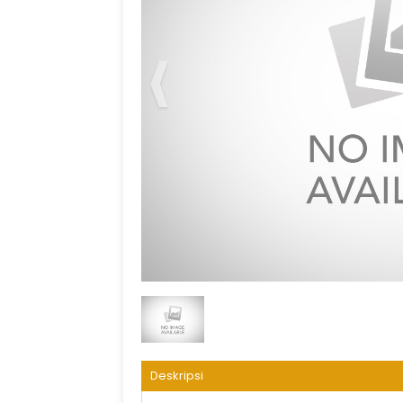
Dar Alhijrah Land Arrangement
Deskripsi