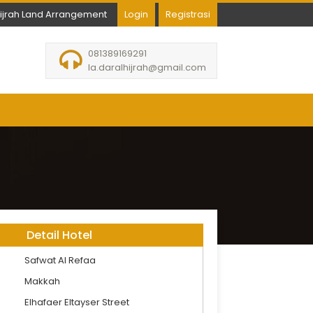
hijrah Land Arrangement
Login
Registrasi
081389169291
la.daralhijrah@gmail.com
Detail Hotel
Safwat Al Refaa
Makkah
Elhafaer Eltayser Street