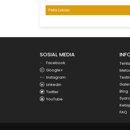
Peta Lokasi
SOSIAL MEDIA
INF
Facebook
Tent
Google+
Meto
Instagram
Testi
Galer
Linkedin
Blog
Twitter
Syara
YouTube
Kebij
FAQ