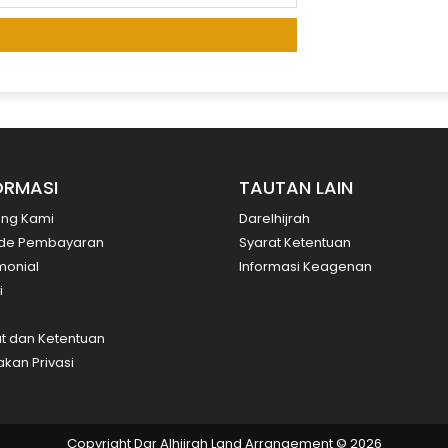
ORMASI
TAUTAN LAIN
ang Kami
Darelhijrah
de Pembayaran
Syarat Ketentuan
monial
Informasi Keagenan
i
t dan Ketentuan
akan Privasi
Copyright Dar Alhijrah Land Arrangement © 2026