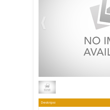
Dar Alhijrah Land Arrangement
Deskripsi