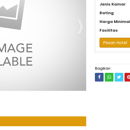
Jenis Kamar
Rating
Harga Minima
Fasilitas
Pesan Hotel
Bagikan :