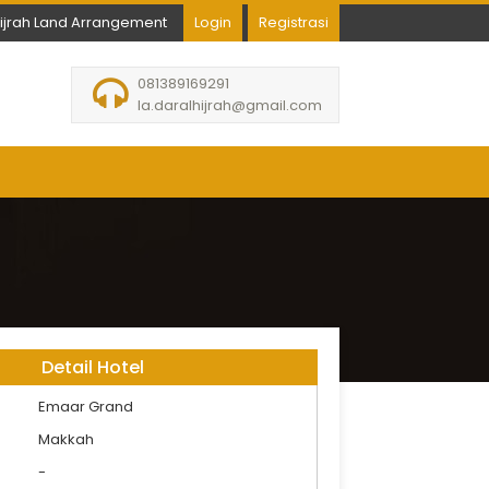
hijrah Land Arrangement
Login
Registrasi
081389169291
la.daralhijrah@gmail.com
Detail Hotel
Emaar Grand
Makkah
-