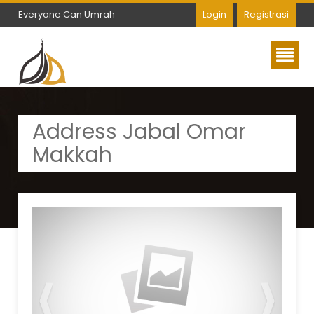
Everyone Can Umrah
Login
Registrasi
Everyone Can Umrah
Address Jabal Omar
Makkah