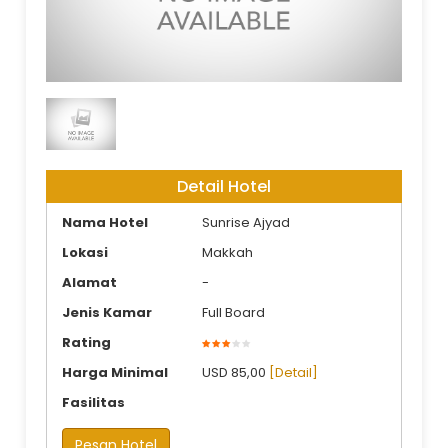
Dar Alhijrah Land Arrangement
Detail Hotel
Nama Hotel
Sunrise Ajyad
Lokasi
Makkah
Alamat
-
Jenis Kamar
Full Board
Rating
Harga Minimal
USD 85,00
[Detail]
Fasilitas
Pesan Hotel