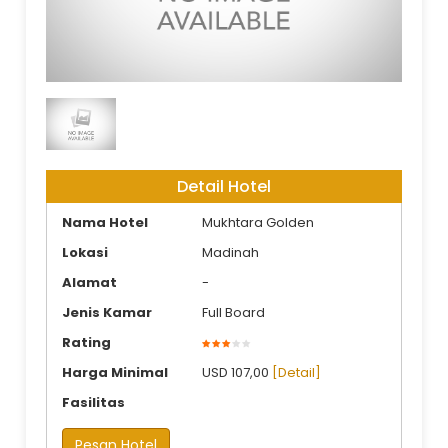
Dar Alhijrah Land Arrangement
Detail Hotel
Nama Hotel
Mukhtara Golden
Lokasi
Madinah
Alamat
-
Jenis Kamar
Full Board
Rating
Harga Minimal
USD 107,00
[Detail]
Fasilitas
Pesan Hotel