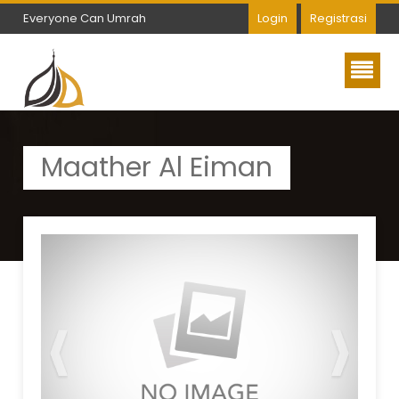
Everyone Can Umrah
Login
Registrasi
Everyone Can Umrah
Maather Al Eiman