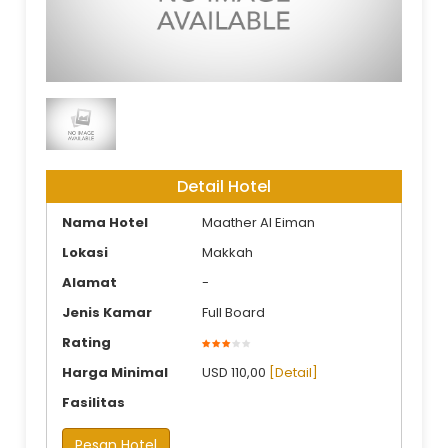
Dar Alhijrah Land Arrangement
Detail Hotel
Nama Hotel
Maather Al Eiman
Lokasi
Makkah
Alamat
-
Jenis Kamar
Full Board
Rating
Harga Minimal
USD 110,00
[Detail]
Fasilitas
Pesan Hotel