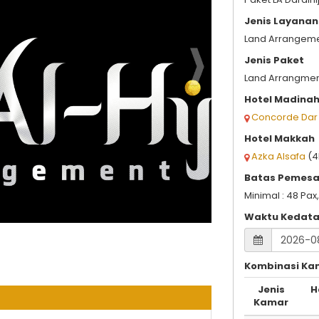
Jenis Layanan
Land Arrangeme
Jenis Paket
Land Arrangmen
Hotel Madina
Concorde Dar 
Hotel Makkah
Azka Alsafa
(4
Batas Pemes
Minimal : 48 Pa
Waktu Kedat
Kombinasi Ka
Jenis
H
Kamar