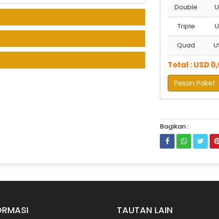
Double
U
Triple
U
Quad
U
Total : USD 0
Bagikan :
ORMASI
TAUTAN LAIN