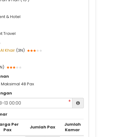
nt & Hotel
t Travel
h
Al Khair
(3N)
N)
anan
x, Maksimal 48 Pax
angan
mar
arga Per
Jumlah
Jumlah Pax
Pax
Kamar