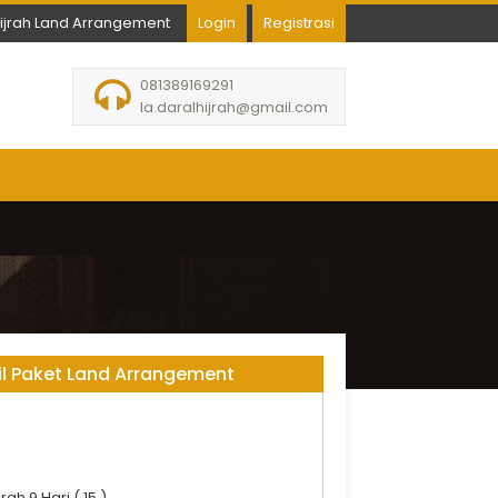
hijrah Land Arrangement
Login
Registrasi
081389169291
la.daralhijrah@gmail.com
il Paket Land Arrangement
rah 9 Hari ( 15 )