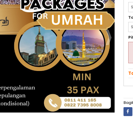
T
S
Pi
To
Bagi