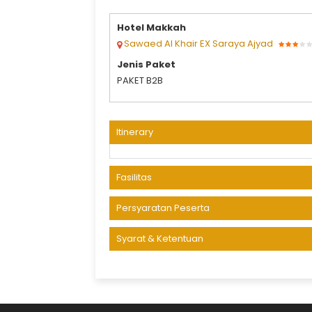
PACKAGES UMRAH
Hotel Makkah
Sawaed Al Khair EX Saraya Ajyad
Jenis Paket
PAKET B2B
Itinerary
Fasilitas
Persyaratan Peserta
Syarat & Ketentuan