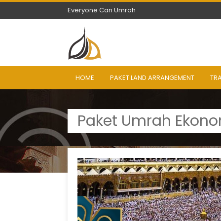
Everyone Can Umrah
Everyone Can Umrah
HOME
PAKET LAND ARRANGEMENT
TR
Paket Umrah Ekonom