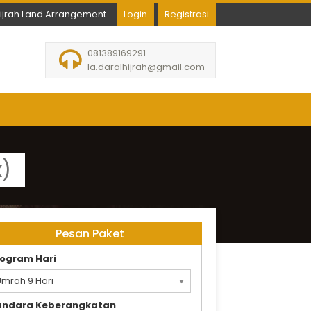
hijrah Land Arrangement
Login
Registrasi
081389169291
la.daralhijrah@gmail.com
x)
Pesan Paket
ogram Hari
mrah 9 Hari
andara Keberangkatan