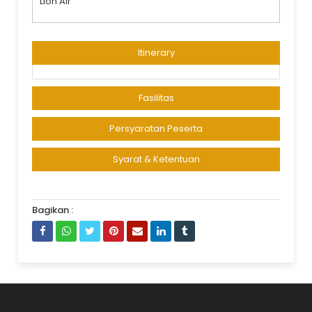
Lion Air
Itinerary
Fasilitas
Persyaratan Peserta
Syarat & Ketentuan
Bagikan :