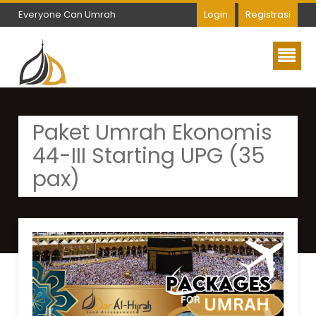
Everyone Can Umrah
Login
Registrasi
Everyone Can Umrah
Paket Umrah Ekonomis
44-III Starting UPG (35
pax)